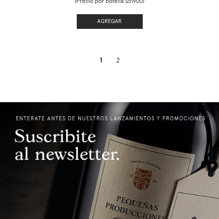
(Precio por botella $51900)
AGREGAR
1
2