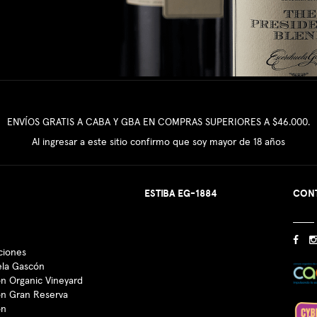
ENVÍOS GRATIS A CABA Y GBA EN COMPRAS SUPERIORES A $46.000.
Al ingresar a este sitio confirmo que soy mayor de 18 años
ESTIBA EG-1884
CON
ciones
ela Gascón
n Organic Vineyard
ón Gran Reserva
ón