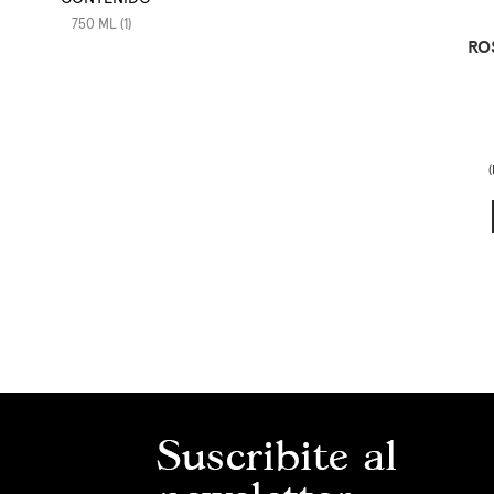
750 ML (1)
RO