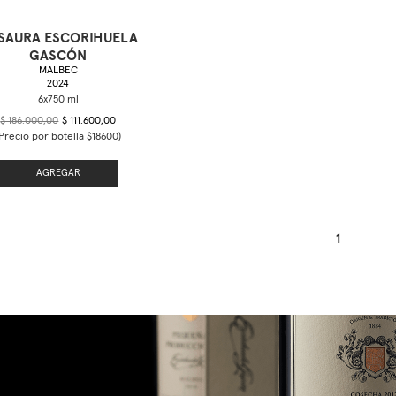
SAURA ESCORIHUELA
GASCÓN
MALBEC
2024
$ 186.000,00
$ 111.600,00
(Precio por botella $18600)
AGREGAR
1