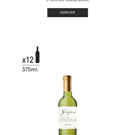
(Precio por botella $8400)
AGREGAR