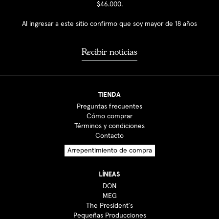
$46.000.
Al ingresar a este sitio confirmo que soy mayor de 18 años
Recibir noticias
TIENDA
Preguntas frecuentes
Cómo comprar
Términos y condiciones
Contacto
Arrepentimiento de compra
LÍNEAS
DON
MEG
The President´s
Pequeñas Producciones