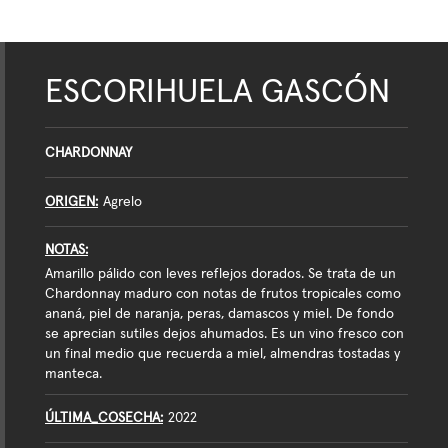
ESCORIHUELA GASCÓN
CHARDONNAY
ORIGEN
Agrelo
NOTAS
Amarillo pálido con leves reflejos dorados. Se trata de un
Chardonnay maduro con notas de frutos tropicales como
ananá, piel de naranja, peras, damascos y miel. De fondo
se aprecian sutiles dejos ahumados. Es un vino fresco con
un final medio que recuerda a miel, almendras tostadas y
manteca.
ÚLTIMA_COSECHA
2022