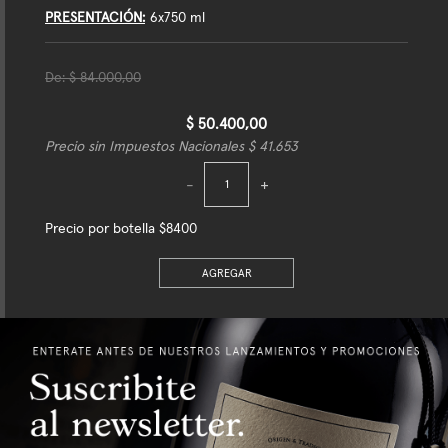
PRESENTACIÓN
6x750 ml
De:
$ 84.000,00
$ 50.400,00
Precio sin Impuestos Nacionales $ 41.653
-
+
Precio por botella $8400
AGREGAR