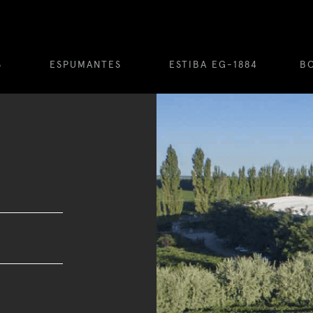
S
ESPUMANTES
ESTIBA EG-1884
B