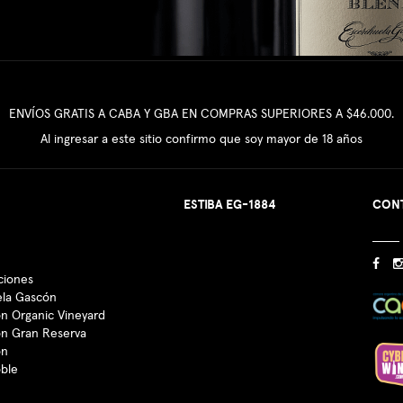
ENVÍOS GRATIS A CABA Y GBA EN COMPRAS SUPERIORES A $46.000.
Al ingresar a este sitio confirmo que soy mayor de 18 años
ESTIBA EG-1884
CON
ciones
ela Gascón
n Organic Vineyard
ón Gran Reserva
ón
oble