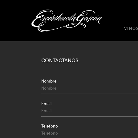
VINO
CONTACTANOS
Nombre
Email
Teléfono