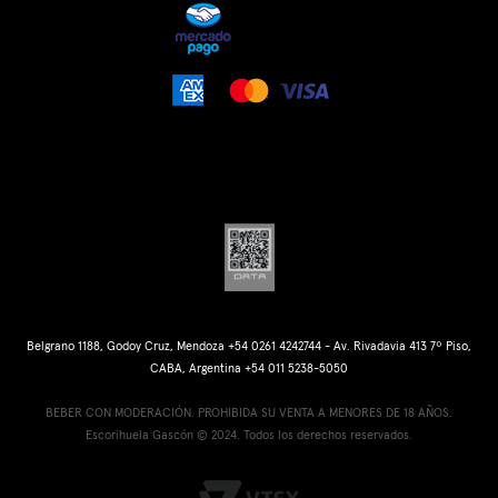
Belgrano 1188, Godoy Cruz, Mendoza +54 0261 4242744 - Av. Rivadavia 413 7º Piso,
CABA, Argentina +54 011 5238-5050
BEBER CON MODERACIÓN. PROHIBIDA SU VENTA A MENORES DE 18 AÑOS.
Escorihuela Gascón © 2024. Todos los derechos reservados.