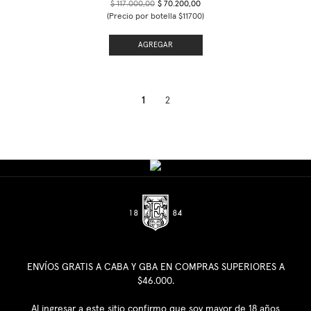
$ 117.000,00
$ 70.200,00
(Precio por botella $11700)
AGREGAR
1
2
ENVÍOS GRATIS A CABA Y GBA EN COMPRAS SUPERIORES A
$46.000.
Al ingresar a este sitio confirmo que soy mayor de 18 años