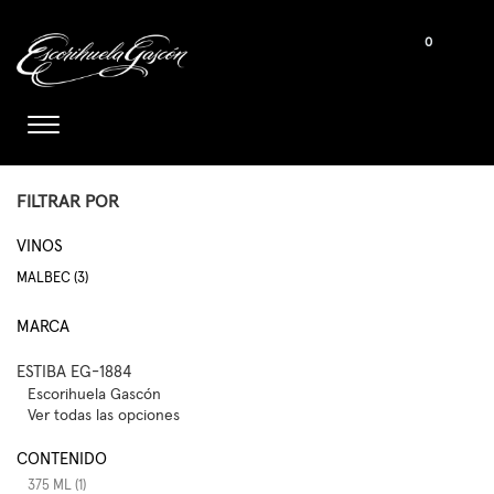
0
FILTRAR POR
VINOS
MALBEC (3)
MARCA
ESTIBA EG-1884
Escorihuela Gascón
Ver todas las opciones
CONTENIDO
375 ML (1)