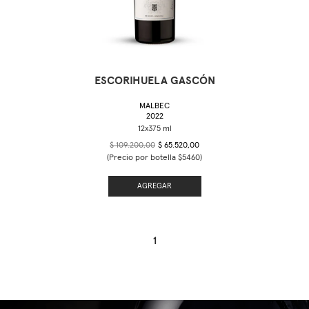
ESCORIHUELA GASCÓN
MALBEC
2022
$ 109.200,00
$ 65.520,00
(Precio por botella $5460)
AGREGAR
1