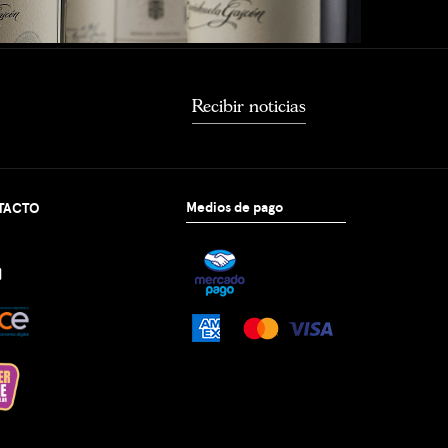
Recibir noticias
Medios de pago
TACTO