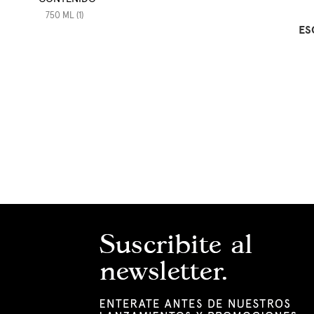
750 ML (1)
ES