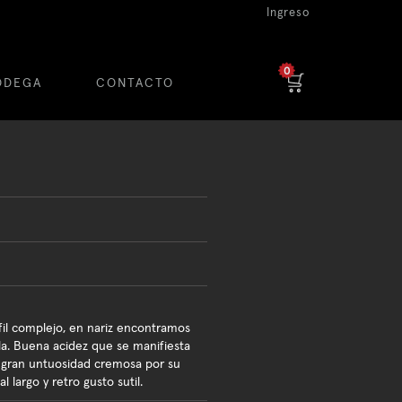
Ingreso
0
ODEGA
CONTACTO
fil complejo, en nariz encontramos
lla. Buena acidez que se manifiesta
 gran untuosidad cremosa por su
l largo y retro gusto sutil.