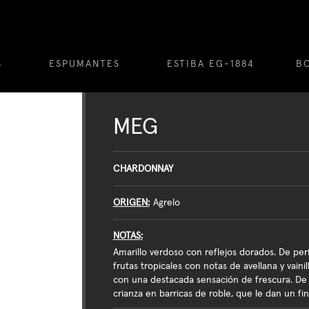
S
ESPUMANTES
ESTIBA EG-1884
B
MEG
CHARDONNAY
ORIGEN
Agrelo
NOTAS
Amarillo verdoso con reflejos dorados. De per
frutas tropicales con notas de avellana y vaini
con una destacada sensación de frescura. De
crianza en barricas de roble, que le dan un fina