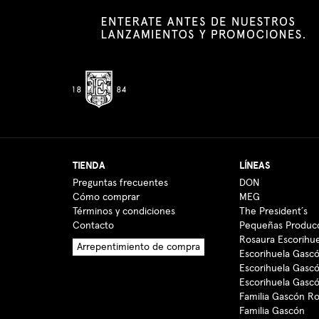
TIENDA
LÍNEAS
Preguntas frecuentes
DON
Cómo comprar
MEG
Términos y condiciones
The President´s
Contacto
Pequeñas Produc
Rosaura Escorihu
Arrepentimiento de compra
Escorihuela Gascó
Escorihuela Gasc
Escorihuela Gasc
Familia Gascón R
Familia Gascón