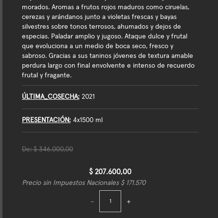
morados. Aromas a frutos rojos maduros como ciruelas,
cerezas y arándanos junto a violetas frescas y bayas
silvestres sobre tonos terrosos, ahumados y dejos de
especias. Paladar amplio y jugoso. Ataque dulce y frutal
que evoluciona a un medio de boca seco, fresco y
sabroso. Gracias a sus taninos jóvenes de textura amable
perdura largo con final envolvente e intenso de recuerdo
frutal y fragante.
ÚLTIMA_COSECHA
2021
PRESENTACIÓN
4x1500 ml
De:
$ 346.000,00
$ 207.600,00
Precio sin Impuestos Nacionales $ 171.570
-
+