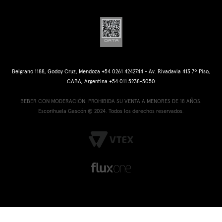
Belgrano 1188, Godoy Cruz, Mendoza +54 0261 4242744 - Av. Rivadavia 413 7º Piso,
CABA, Argentina +54 011 5238-5050
BEBER CON MODERACIÓN. PROHIBIDA SU VENTA A MENORES DE 18 AÑOS.
Escorihuela Gascón © 2024. Todos los derechos reservados.