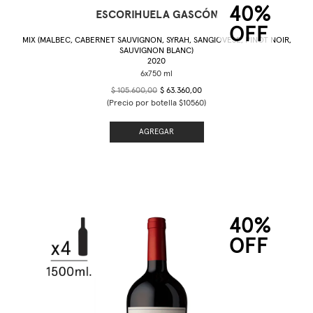
40%
ESCORIHUELA GASCÓN
OFF
MIX (MALBEC, CABERNET SAUVIGNON, SYRAH, SANGIOVESE, PINOT NOIR,
SAUVIGNON BLANC)
2020
$ 105.600,00
$ 63.360,00
(Precio por botella $10560)
AGREGAR
40%
OFF