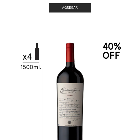
AGREGAR
40%
OFF