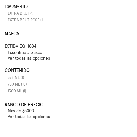
ESPUMANTES
EXTRA BRUT (1)
EXTRA BRUT ROSÉ (1)
MARCA
ESTIBA EG-1884
Escorihuela Gascón
Ver todas las opciones
CONTENIDO
375 ML (1)
750 ML (10)
1500 ML (1)
RANGO DE PRECIO
Mas de $5000
Ver todas las opciones