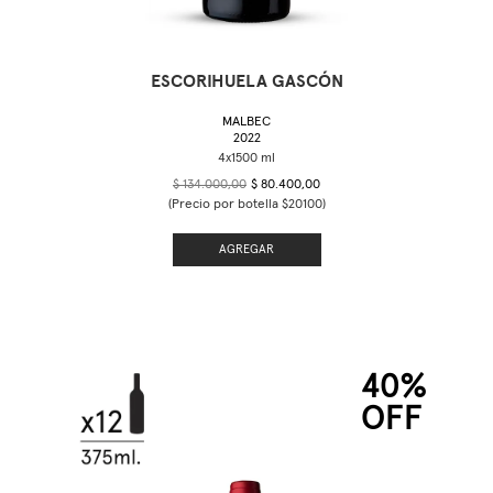
ESCORIHUELA GASCÓN
MALBEC
2022
$ 134.000,00
$ 80.400,00
(Precio por botella $20100)
AGREGAR
40%
OFF