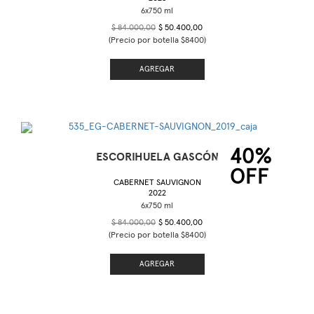
$ 84.000,00
$ 50.400,00
(Precio por botella $8400)
AGREGAR
40%
ESCORIHUELA GASCÓN
OFF
CABERNET SAUVIGNON
2022
$ 84.000,00
$ 50.400,00
(Precio por botella $8400)
AGREGAR