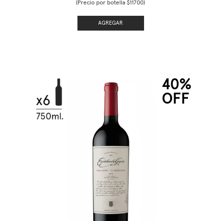
(Precio por botella $11700)
AGREGAR
40%
OFF