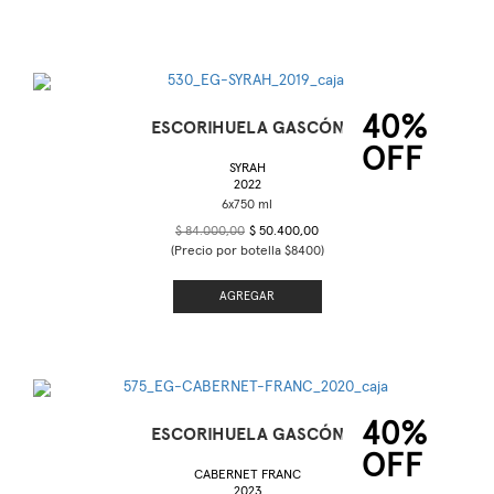
40%
ESCORIHUELA GASCÓN
OFF
SYRAH
2022
$ 84.000,00
$ 50.400,00
(Precio por botella $8400)
AGREGAR
40%
ESCORIHUELA GASCÓN
OFF
CABERNET FRANC
2023