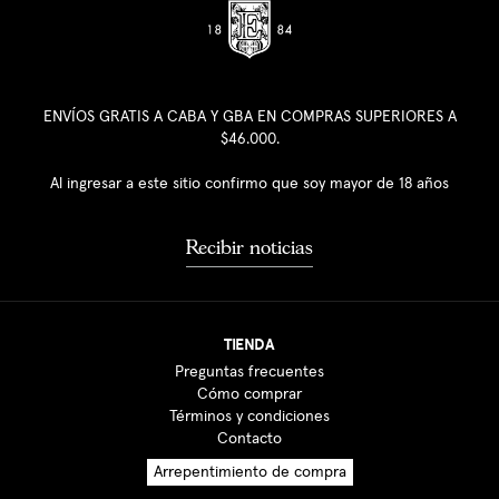
ENVÍOS GRATIS A CABA Y GBA EN COMPRAS SUPERIORES A
$46.000.
Al ingresar a este sitio confirmo que soy mayor de 18 años
Recibir noticias
TIENDA
Preguntas frecuentes
Cómo comprar
Términos y condiciones
Contacto
Arrepentimiento de compra