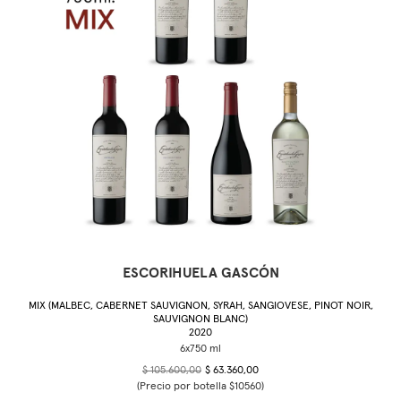
ESCORIHUELA GASCÓN
MIX (MALBEC, CABERNET SAUVIGNON, SYRAH, SANGIOVESE, PINOT NOIR,
SAUVIGNON BLANC)
2020
$ 105.600,00
$ 63.360,00
(Precio por botella $10560)