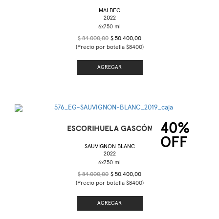
MALBEC
2022
$ 84.000,00
$ 50.400,00
(Precio por botella $8400)
AGREGAR
40%
ESCORIHUELA GASCÓN
OFF
SAUVIGNON BLANC
2022
$ 84.000,00
$ 50.400,00
(Precio por botella $8400)
AGREGAR