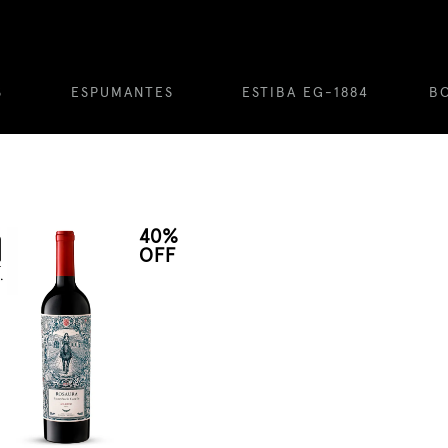
S
ESPUMANTES
ESTIBA EG-1884
B
40%
OFF