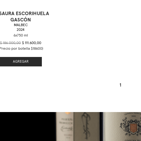
SAURA ESCORIHUELA
GASCÓN
MALBEC
2024
$ 186.000,00
$ 111.600,00
(Precio por botella $18600)
AGREGAR
1