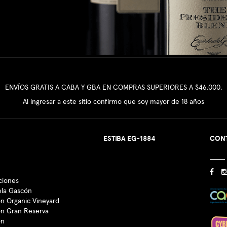
ENVÍOS GRATIS A CABA Y GBA EN COMPRAS SUPERIORES A $46.000.
Al ingresar a este sitio confirmo que soy mayor de 18 años
ESTIBA EG-1884
CON
ciones
ela Gascón
n Organic Vineyard
ón Gran Reserva
ón