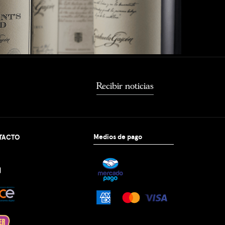
Recibir noticias
Medios de pago
TACTO