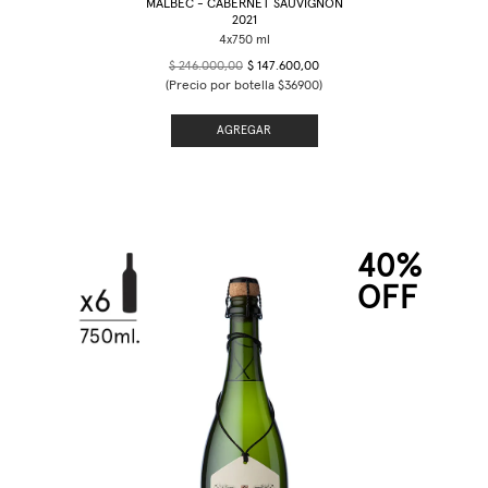
MALBEC - CABERNET SAUVIGNON
2021
$ 246.000,00
$ 147.600,00
(Precio por botella $36900)
AGREGAR
40%
OFF