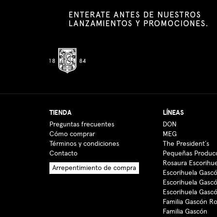
TIENDA
LÍNEAS
Preguntas frecuentes
DON
Cómo comprar
MEG
Términos y condiciones
The President´s
Contacto
Pequeñas Produc
Rosaura Escorihu
Arrepentimiento de compra
Escorihuela Gascó
Escorihuela Gasc
Escorihuela Gasc
Familia Gascón R
Familia Gascón