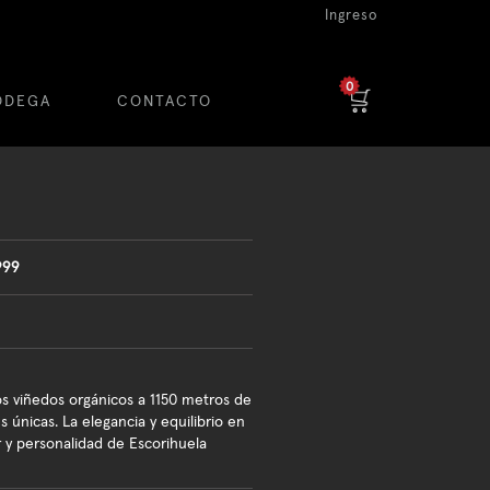
Ingreso
0
ODEGA
CONTACTO
999
s viñedos orgánicos a 1150 metros de
s únicas. La elegancia y equilibrio en
 y personalidad de Escorihuela