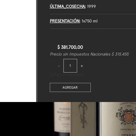
ÚLTIMA_COSECHA
1999
PRESENTACIÓN
1x750 ml
$ 381.700,00
Precio sin Impuestos Nacionales $ 315.455
-
+
Estuche individual
AGREGAR