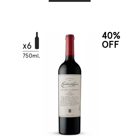
40%
OFF