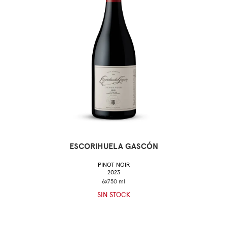
ESCORIHUELA GASCÓN
PINOT NOIR
2023
SIN STOCK