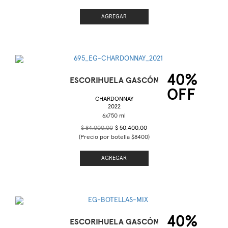
AGREGAR
40%
ESCORIHUELA GASCÓN
OFF
CHARDONNAY
2022
$ 84.000,00
$ 50.400,00
(Precio por botella $8400)
AGREGAR
40%
ESCORIHUELA GASCÓN