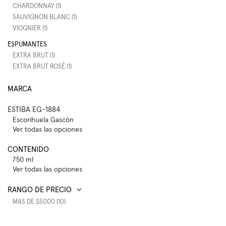
CHARDONNAY (1)
SAUVIGNON BLANC (1)
VIOGNIER (1)
ESPUMANTES
EXTRA BRUT (1)
EXTRA BRUT ROSÉ (1)
MARCA
ESTIBA EG-1884
Escorihuela Gascón
Ver todas las opciones
CONTENIDO
750 ml
Ver todas las opciones
RANGO DE PRECIO
MAS DE $5000 (10)