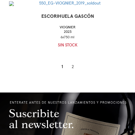
ESCORIHUELA GASCÓN
VIOGNIER
2023
SIN STOCK
1
2