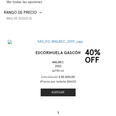
Ver todas las opciones
RANGO DE PRECIO
MAS DE $5000 (1)
40%
ESCORIHUELA GASCÓN
OFF
MALBEC
2022
$ 84.000,00
$ 50.400,00
(Precio por botella $8400)
AGREGAR
1