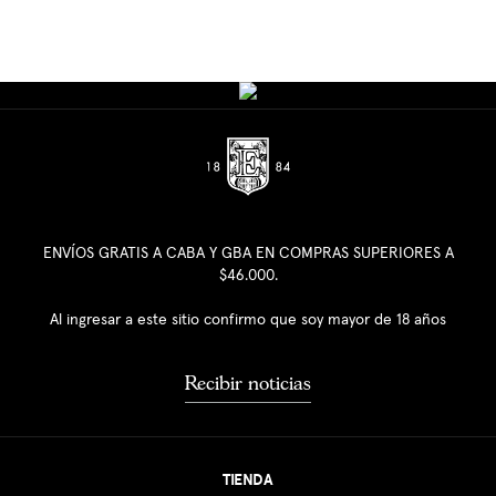
ENVÍOS GRATIS A CABA Y GBA EN COMPRAS SUPERIORES A
$46.000.
Al ingresar a este sitio confirmo que soy mayor de 18 años
Recibir noticias
TIENDA