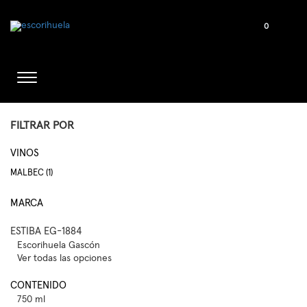
0
FILTRAR POR
VINOS
MALBEC (1)
MARCA
ESTIBA EG-1884
Escorihuela Gascón
Ver todas las opciones
CONTENIDO
750 ml