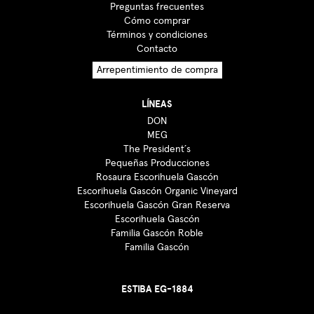
Preguntas frecuentes
Cómo comprar
Términos y condiciones
Contacto
Arrepentimiento de compra
LÍNEAS
DON
MEG
The President´s
Pequeñas Producciones
Rosaura Escorihuela Gascón
Escorihuela Gascón Organic Vineyard
Escorihuela Gascón Gran Reserva
Escorihuela Gascón
Familia Gascón Roble
Familia Gascón
ESTIBA EG-1884