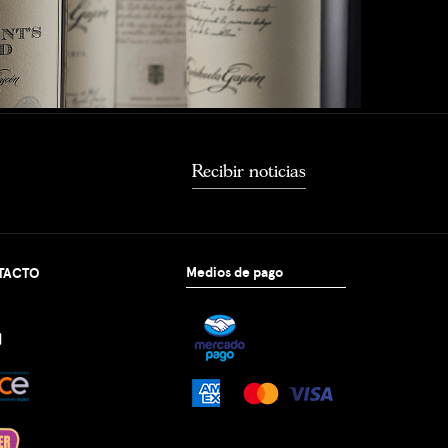
Recibir noticias
Medios de pago
TACTO