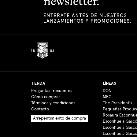
TIENDA
LÍNEAS
Preguntas frecuentes
DON
Cómo comprar
MEG
Términos y condiciones
The President´s
Contacto
Pequeñas Produc
Rosaura Escorihu
Arrepentimiento de compra
Escorihuela Gascó
Escorihuela Gasc
Escorihuela Gasc