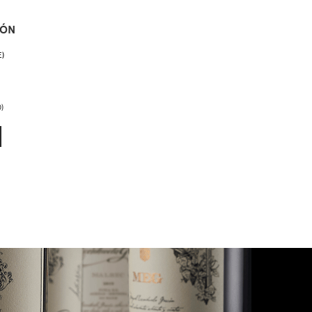
CÓN
)
)