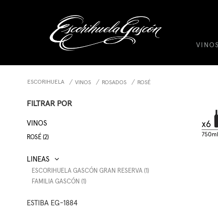
VINO
ESCORIHUELA
VINOS
ROSADOS
ROSÉ
FILTRAR POR
VINOS
ROSÉ (2)
ESCORIHUELA GASCÓN GRAN RESERVA (1)
FAMILIA GASCÓN (1)
ESTIBA EG-1884