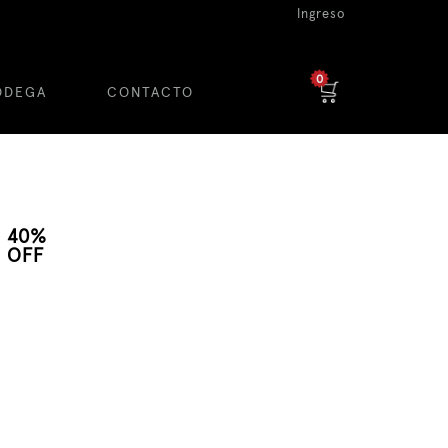
Ingreso
0
ODEGA
CONTACTO
40%
OFF