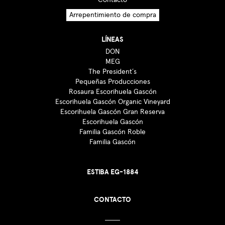
Arrepentimiento de compra
LÍNEAS
DON
MEG
The President´s
Pequeñas Producciones
Rosaura Escorihuela Gascón
Escorihuela Gascón Organic Vineyard
Escorihuela Gascón Gran Reserva
Escorihuela Gascón
Familia Gascón Roble
Familia Gascón
ESTIBA EG-1884
CONTACTO