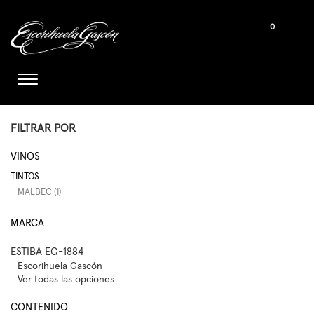
0
FILTRAR POR
VINOS
TINTOS
MALBEC (1)
MARCA
ESTIBA EG-1884
Escorihuela Gascón
Ver todas las opciones
CONTENIDO