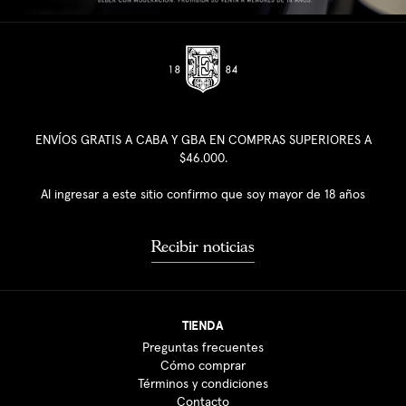
ENVÍOS GRATIS A CABA Y GBA EN COMPRAS SUPERIORES A
$46.000.
Al ingresar a este sitio confirmo que soy mayor de 18 años
Recibir noticias
TIENDA
Preguntas frecuentes
Cómo comprar
Términos y condiciones
Contacto