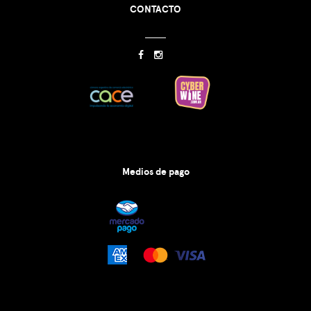
CONTACTO
Medios de pago