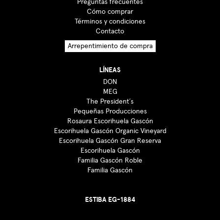
Preguntas frecuentes
Cómo comprar
Términos y condiciones
Contacto
Arrepentimiento de compra
LÍNEAS
DON
MEG
The President´s
Pequeñas Producciones
Rosaura Escorihuela Gascón
Escorihuela Gascón Organic Vineyard
Escorihuela Gascón Gran Reserva
Escorihuela Gascón
Familia Gascón Roble
Familia Gascón
ESTIBA EG-1884