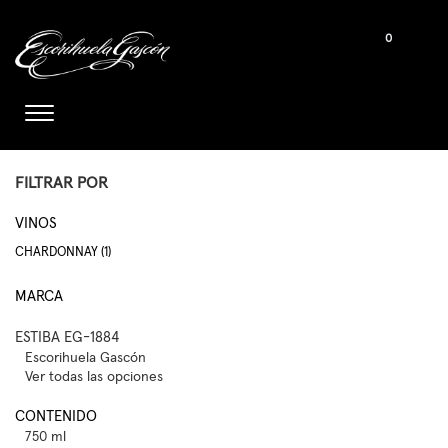
0
FILTRAR POR
VINOS
CHARDONNAY (1)
MARCA
ESTIBA EG-1884
Escorihuela Gascón
Ver todas las opciones
CONTENIDO
750 ml