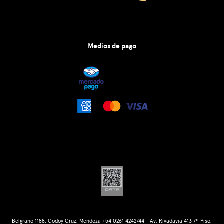
Medios de pago
Belgrano 1188, Godoy Cruz, Mendoza +54 0261 4242744 - Av. Rivadavia 413 7º Piso,