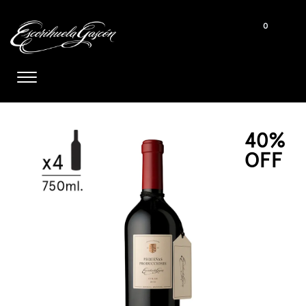
0
40%
OFF