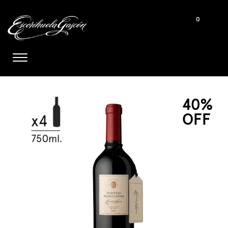
0
40%
OFF