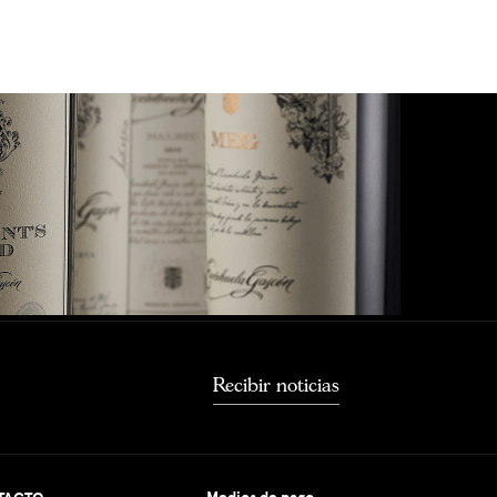
Recibir noticias