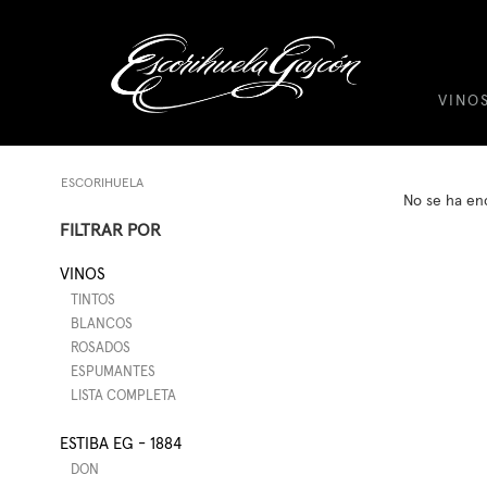
VINO
ESCORIHUELA
No se ha en
FILTRAR POR
VINOS
TINTOS
BLANCOS
ROSADOS
ESPUMANTES
LISTA COMPLETA
ESTIBA EG - 1884
DON