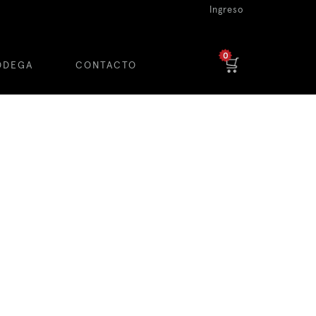
Ingreso
0
ODEGA
CONTACTO