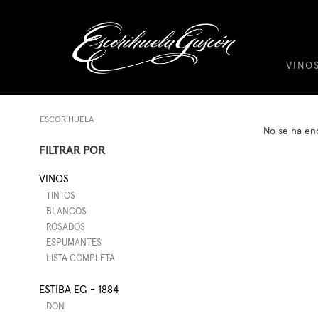
VINO
ESCORIHUELA
No se ha en
FILTRAR POR
VINOS
TINTOS
BLANCOS
ROSADOS
ESPUMANTES
LISTA COMPLETA
ESTIBA EG - 1884
DON