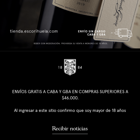
ENVÍOS GRATIS A CABA Y GBA EN COMPRAS SUPERIORES A
$46.000.
Al ingresar a este sitio confirmo que soy mayor de 18 años
Recibir noticias