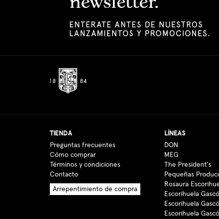
TIENDA
LÍNEAS
Preguntas frecuentes
DON
Cómo comprar
MEG
Términos y condiciones
The President´s
Contacto
Pequeñas Produc
Rosaura Escorihu
Arrepentimiento de compra
Escorihuela Gascó
Escorihuela Gasc
Escorihuela Gasc