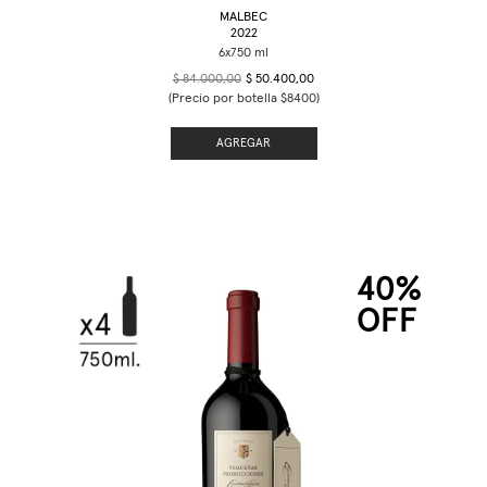
MALBEC
2022
$ 84.000,00
$ 50.400,00
(Precio por botella $8400)
AGREGAR
40%
OFF