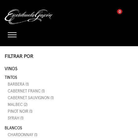
0
FILTRAR POR
VINOS
TINTOS
BARBERA (1)
CABERNET FRANC (1)
CABERNET SAUVIGNON (1)
MALBEC (2)
PINOT NOIR (1)
SYRAH (1)
BLANCOS
CHARDONNAY (1)